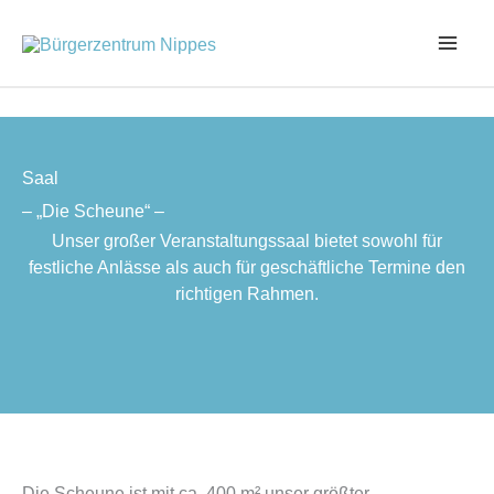
Zum
Inhalt
springen
Saal
– „Die Scheune“ –
Unser großer Veranstaltungssaal bietet sowohl für
festliche Anlässe als auch für geschäftliche Termine den
richtigen Rahmen.
Die Scheune ist mit ca. 400 m² unser größter