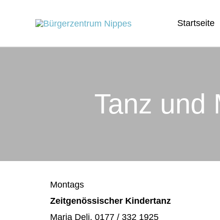
Zum
Startseite
Inhalt
springen
Tanz und 
Montags
Zeitgenössischer Kindertanz
Maria Deli, 0177 / 332 1925