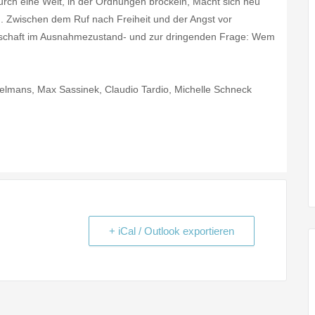
urch eine Welt, in der Ordnungen bröckeln, Macht sich neu
n. Zwischen dem Ruf nach Freiheit und der Angst vor
llschaft im Ausnahmezustand- und zur dringenden Frage: Wem
elmans, Max Sassinek, Claudio Tardio, Michelle Schneck
+ iCal / Outlook exportieren