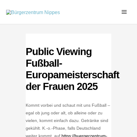
Zum
Inhalt
springen
Public Viewing
Fußball-
Europameisterschaft
der Frauen 2025
Kommt vorbei und schaut mit uns Fußball –
egal ob jung oder alt, ob alleine oder zu
vielen, kommt einfach dazu. Getränke sind
gekühlt. K.-o.-Phase, falls Deutschland
weiter kommt, auf
https://buergerzentrum-