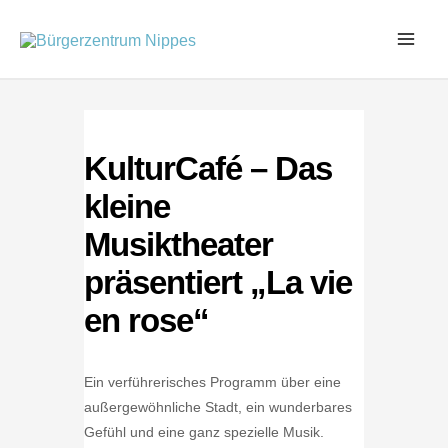
Zum
Inhalt
springen
KulturCafé – Das
kleine
Musiktheater
präsentiert „La vie
en rose“
Ein verführerisches Programm über eine
außergewöhnliche Stadt, ein wunderbares
Gefühl und eine ganz spezielle Musik.