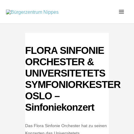
Zum
Inhalt
springen
FLORA SINFONIE
ORCHESTER &
UNIVERSITETETS
SYMFONIORKESTER
OSLO –
Sinfoniekonzert
Das Flora Sinfonie Orchester hat zu seinen
Konzerten das Universitetets