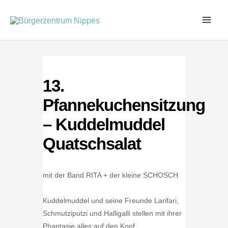
Zum
Inhalt
springen
13.
Pfannekuchensitzung
– Kuddelmuddel
Quatschsalat
mit der Band RITA + der kleine SCHOSCH
Kuddelmuddel und seine Freunde Larifari,
Schmutziputzi und Halligalli stellen mit ihrer
Phantasie alles auf den Kopf.